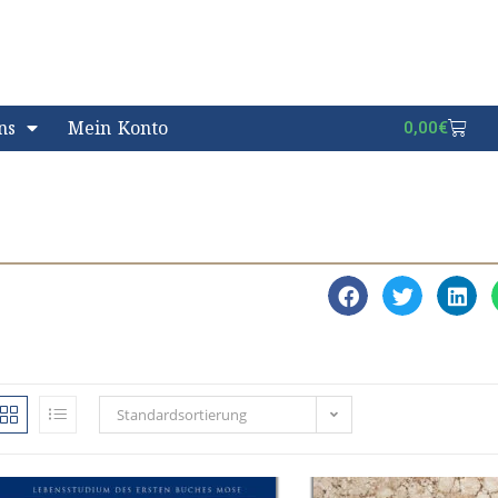
ns
Mein Konto
0,00
€
Standardsortierung