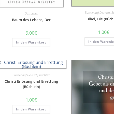
Bücher auf Deutsch
,
B
Das Leben
Bibel, Die (Büch
Baum des Lebens, Der
1,00
€
9,00
€
In den Warenk
In den Warenkorb
Bücher auf Deutsch
,
Büchlein
Christi Erlösung und Errettung
(Büchlein)
1,00
€
In den Warenkorb