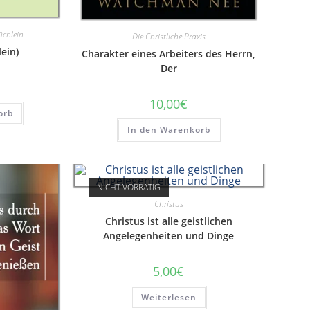
üchlein
Die Christliche Praxis
lein)
Charakter eines Arbeiters des Herrn,
Der
10,00
€
orb
In den Warenkorb
NICHT VORRÄTIG
Christus
Christus ist alle geistlichen
Angelegenheiten und Dinge
5,00
€
Weiterlesen