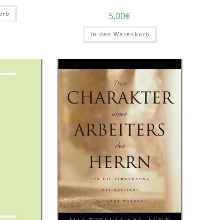
orb
5,00
€
In den Warenkorb