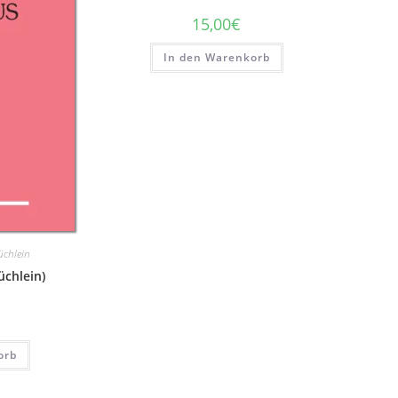
15,00
€
In den Warenkorb
üchlein
üchlein)
orb