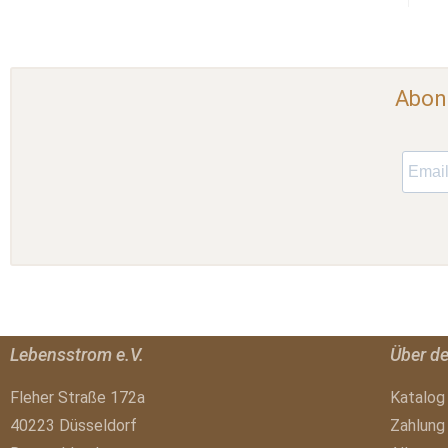
Abonn
Lebensstrom e.V.
Über d
Fleher Straße 172a
Katalog
40223 Düsseldorf
Zahlung