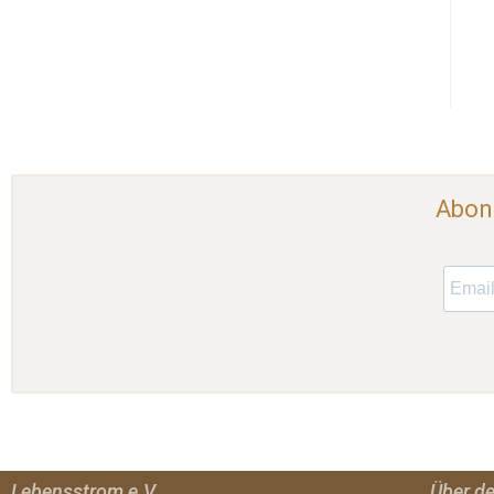
Abonn
Lebensstrom e.V.
Über d