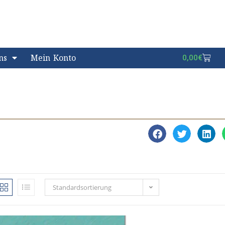
ns
Mein Konto
0,00
€
Standardsortierung