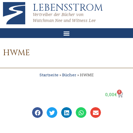
LEBENSSTROM
Vertreiber der Bücher von
Watchman Nee und Witness Lee
HWME
Startseite
»
Bücher
»
HWME
0
0,00
€