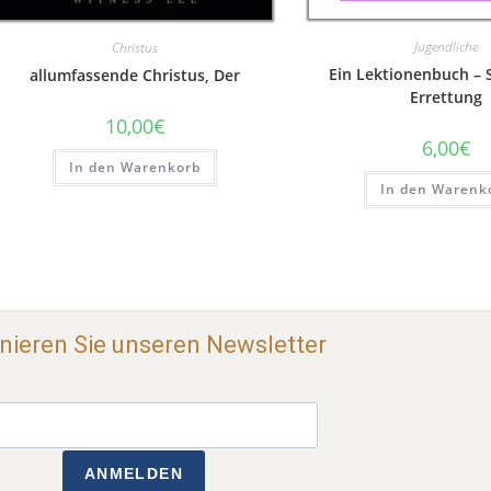
Jugendliche
Christus
Ein Lektionenbuch – S
allumfassende Christus, Der
Errettung
10,00
€
6,00
€
In den Warenkorb
In den Warenk
ieren Sie unseren Newsletter
ANMELDEN