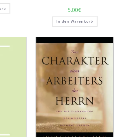
orb
5,00
€
In den Warenkorb