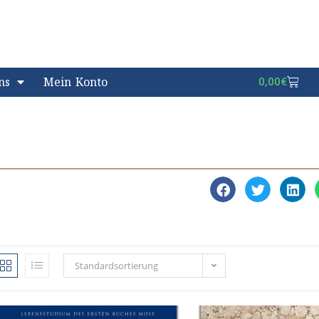
ns
Mein Konto
0,00
€
Standardsortierung