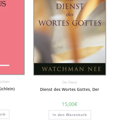
üchlein
Der Dienst
üchlein)
Dienst des Wortes Gottes, Der
15,00
€
orb
In den Warenkorb