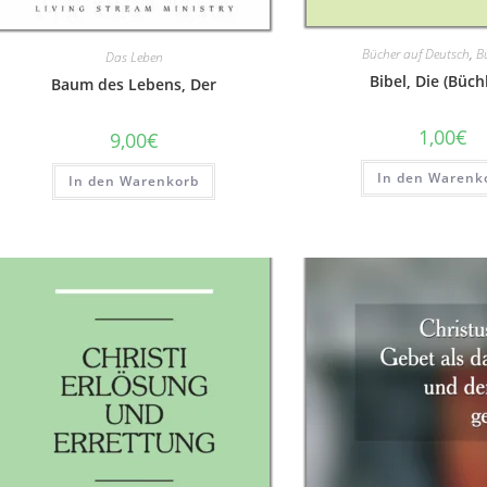
Bücher auf Deutsch
,
B
Das Leben
Bibel, Die (Büch
Baum des Lebens, Der
1,00
€
9,00
€
In den Warenk
In den Warenkorb