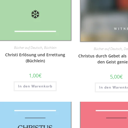
Bücher auf Deutsch
,
Büchlein
Bücher auf Deutsch
,
Da
Christi Erlösung und Errettung
Christus durch Gebet als
(Büchlein)
den Geist geni
1,00
€
5,00
€
In den Warenkorb
In den Warenk