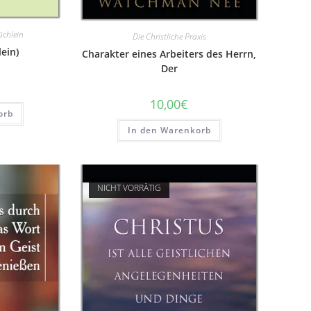
üchlein
Die Christliche Praxis
lein)
Charakter eines Arbeiters des Herrn,
Der
10,00
€
orb
In den Warenkorb
NICHT VORRÄTIG