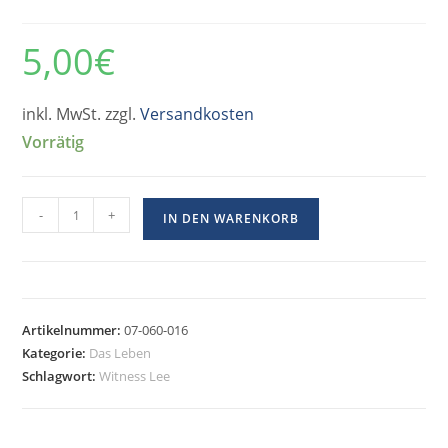
5,00
€
inkl. MwSt. zzgl.
Versandkosten
Vorrätig
-
+
IN DEN WARENKORB
Artikelnummer:
07-060-016
Kategorie:
Das Leben
Schlagwort:
Witness Lee