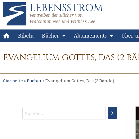
LEBENSSTROM
Vertreiber der Bücher von
Watchman Nee und Witness Lee
Bibeln
Bücher
Abonnements
Über u
EVANGELIUM GOTTES, DAS (2 B
Startseite
»
Bücher
»
Evangelium Gottes, Das (2 Bände)