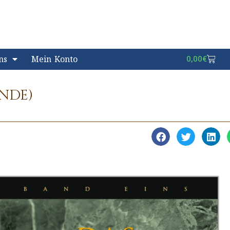
ns
Mein Konto
0,00
€
ÄNDE)