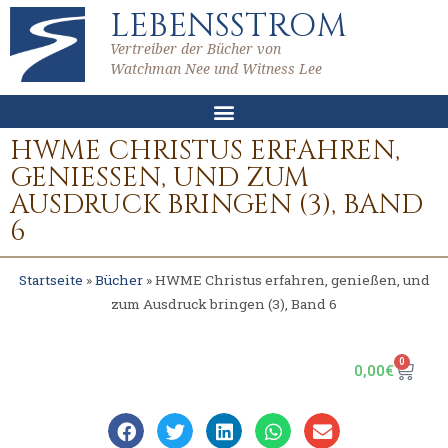
LEBENSSTROM
Vertreiber der Bücher von
Watchman Nee und Witness Lee
HWME CHRISTUS ERFAHREN,
GENIESSEN, UND ZUM A
USDRUCK BRINGEN (3), BAND 6
Startseite
»
Bücher
»
HWME Christus erfahren, genießen, und
zum Ausdruck bringen (3), Band 6
0
0,00
€