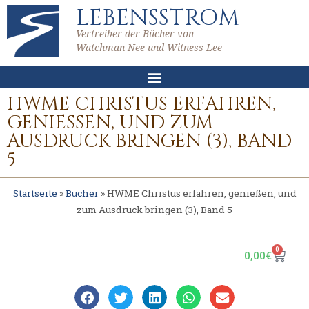
LEBENSSTROM
Vertreiber der Bücher von
Watchman Nee und Witness Lee
HWME CHRISTUS ERFAHREN,
GENIESSEN, UND ZUM A
USDRUCK BRINGEN (3), BAND 5
Startseite
»
Bücher
»
HWME Christus erfahren, genießen, und
zum Ausdruck bringen (3), Band 5
0
0,00
€