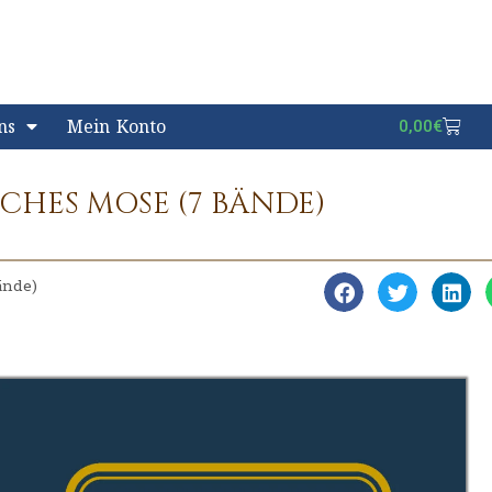
ns
Mein Konto
0,00
€
CHES MOSE (7 BÄNDE)
ände)