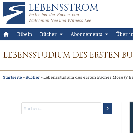
LEBENSSTROM
Vertreiber der Bücher von
Watchman Nee und Witness Lee
Bibeln
Bücher
Abonnements
Über u
LEBENSSTUDIUM DES ERSTEN BU
Startseite
»
Bücher
»
Lebensstudium des ersten Buches Mose (7 B