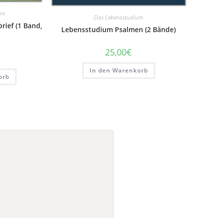
um
Das Lebensstudium
ief (1 Band,
Lebensstudium Psalmen (2 Bände)
25,00
€
In den Warenkorb
orb