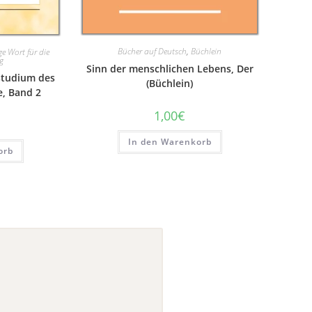
Bücher auf Deutsch
,
Büchlein
ge Wort für die
g
Sinn der menschlichen Lebens, Der
studium des
(Büchlein)
e, Band 2
1,00
€
In den Warenkorb
orb