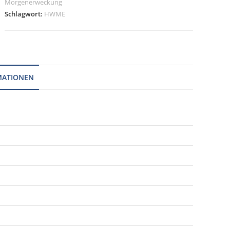
Morgenerweckung
Schlagwort:
HWME
MATIONEN