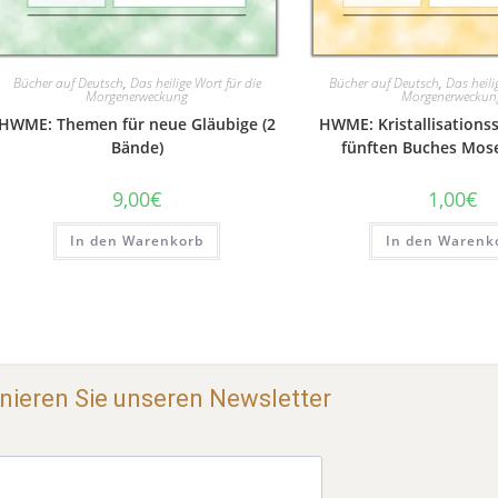
Bücher auf Deutsch
,
Das heilige Wort für die
Bücher auf Deutsch
,
Das heili
Morgenerweckung
Morgenerweckun
HWME: Themen für neue Gläubige (2
HWME: Kristallisations
Bände)
fünften Buches Mos
9,00
€
1,00
€
In den Warenkorb
In den Warenk
ieren Sie unseren Newsletter