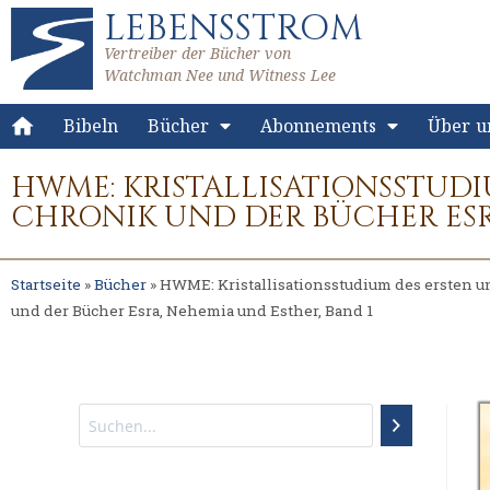
LEBENSSTROM
Vertreiber der Bücher von
Watchman Nee und Witness Lee
Bibeln
Bücher
Abonnements
Über u
HWME: KRISTALLISATIONSSTUD
CHRONIK UND DER BÜCHER ESR
Startseite
»
Bücher
»
HWME: Kristallisationsstudium des ersten 
und der Bücher Esra, Nehemia und Esther, Band 1