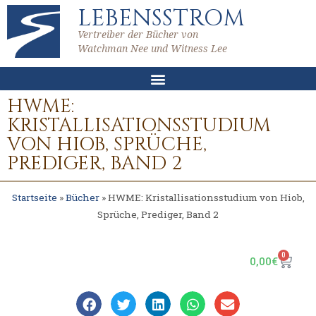
LEBENSSTROM
Vertreiber der Bücher von
Watchman Nee und Witness Lee
HWME:
KRISTALLISATIONSSTUDIUM
VON HIOB, SPRÜCHE,
PREDIGER, BAND 2
Startseite
»
Bücher
»
HWME: Kristallisationsstudium von Hiob,
Sprüche, Prediger, Band 2
0
0,00
€