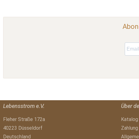
Abonn
Lebensstrom e.V.
Über d
Fleher Straße 172a
Katalog
40223 Düsseldorf
Zahlung
Deutschland
Allgeme