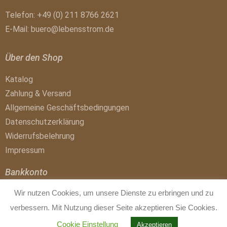
Telefon: +49 (0) 211 8766 2621
E-Mail:
buero@lebensstrom.de
Über den Shop
Katalog
Zahlung & Versand
Allgemeine Geschäftsbedingungen
Datenschutzerklärung
Widerrufsbelehrung
Impressum
Bankkonto
Wir nutzen Cookies, um unsere Dienste zu erbringen und zu
Buchhandlungskonto
IBAN: DE41 1007 0024 0017 4300 01
verbessern. Mit Nutzung dieser Seite akzeptieren Sie Cookies.
BIC: DEUTDEDBBER
Cookie Einstellung
Akzeptieren