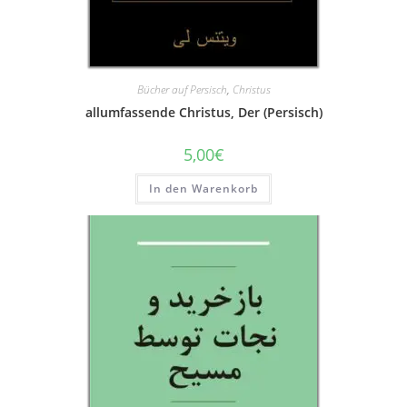
Bücher auf Persisch
,
Christus
allumfassende Christus, Der (Persisch)
5,00
€
In den Warenkorb