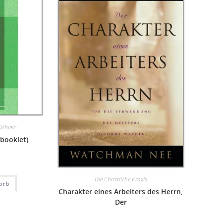
üchlein
(booklet)
Die Christliche Praxis
orb
Charakter eines Arbeiters des Herrn,
Der