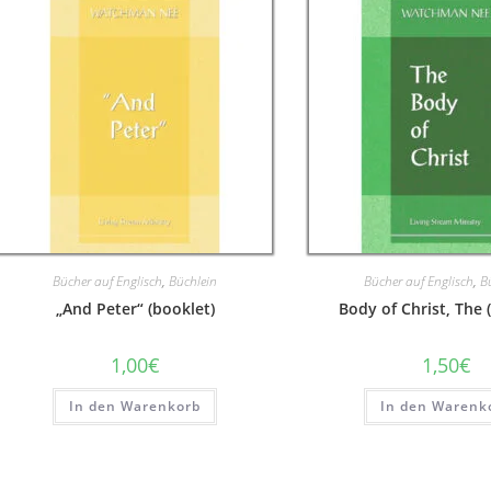
Bücher auf Englisch
,
Büchlein
Bücher auf Englisch
,
B
„And Peter“ (booklet)
Body of Christ, The 
1,00
€
1,50
€
In den Warenkorb
In den Warenk