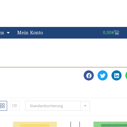
ns
Mein Konto
0,00
€
Standardsortierung