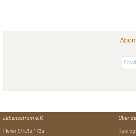
Abonn
Lebensstrom e.V.
Über d
Fleher Straße 172a
Katalog