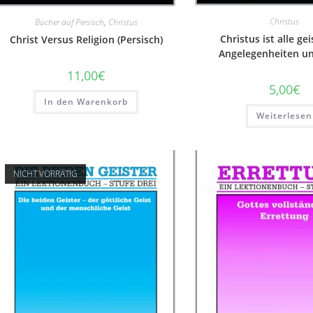
Christus
Bücher auf Persisch
,
Christus
Christus ist alle ge
Christ Versus Religion (Persisch)
Angelegenheiten u
11,00
€
5,00
€
In den Warenkorb
Weiterlesen
NICHT VORRÄTIG