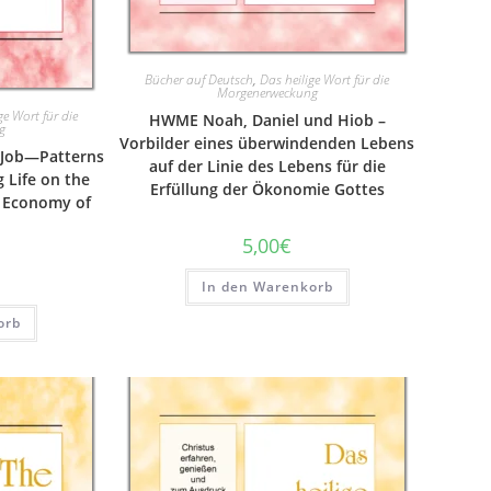
Bücher auf Deutsch
,
Das heilige Wort für die
Morgenerweckung
ge Wort für die
HWME Noah, Daniel und Hiob –
g
Vorbilder eines überwindenden Lebens
 Job—Patterns
auf der Linie des Lebens für die
 Life on the
Erfüllung der Ökonomie Gottes
he Economy of
5,00
€
In den Warenkorb
orb