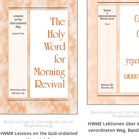
Bücher auf Russisch
,
Das heili
Morgenerweckun
Bücher auf Englisch
,
Das heilige Wort für die
HWME Lektionen über d
Morgenerweckung
verordneten Weg, Band 
HWMR Lessons on the God-ordained