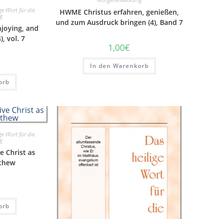
ge Wort für die
HWME Christus erfahren, genießen,
g
und zum Ausdruck bringen (4), Band 7
joying, and
), vol. 7
1,00
€
In den Warenkorb
orb
ge Wort für die
g
e Christ as
tthew
orb