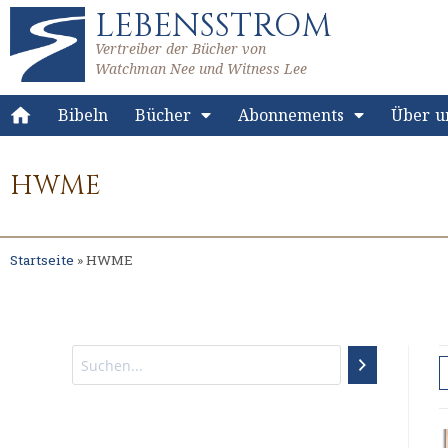
LEBENSSTROM
Vertreiber der Bücher von
Watchman Nee und Witness Lee
Bibeln
Bücher
Abonnements
Über u
HWME
Startseite
»
HWME