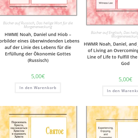
Bücher auf Russisch
,
Das heilige Wort für die
Morgenerweckung
Bücher auf Englisch
,
Das heili
HWME Noah, Daniel und Hiob –
Morgenerweckun
orbilder eines überwindenden Lebens
HWMR Noah, Daniel, and
auf der Linie des Lebens für die
of Living an Overcoming
Erfüllung der Ökonomie Gottes
Line of Life to Fulfill t
(Russisch)
God
5,00
€
5,00
€
In den Warenkorb
In den Warenk