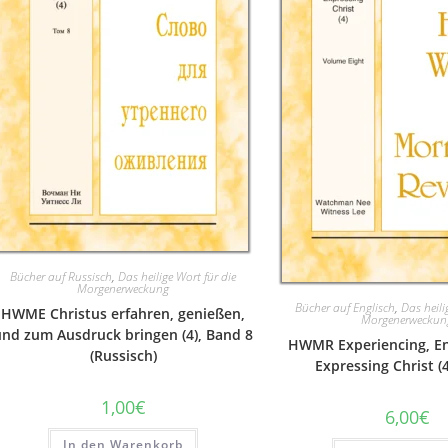
Bücher auf Russisch
,
Das heilige Wort für die
Morgenerweckung
Bücher auf Englisch
,
Das heili
HWME Christus erfahren, genießen,
Morgenerweckun
und zum Ausdruck bringen (4), Band 8
HWMR Experiencing, En
(Russisch)
Expressing Christ (4
1,00
€
6,00
€
In den Warenkorb