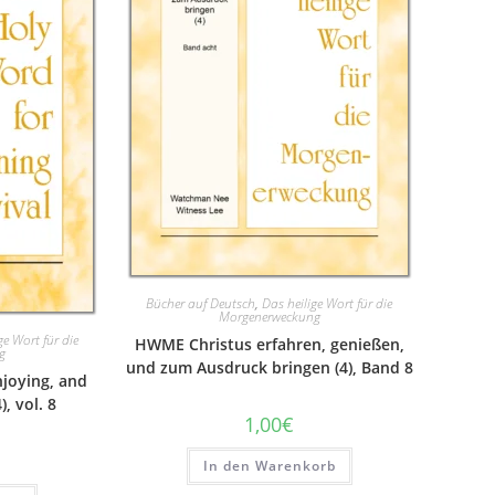
Bücher auf Deutsch
,
Das heilige Wort für die
Morgenerweckung
ge Wort für die
HWME Christus erfahren, genießen,
g
und zum Ausdruck bringen (4), Band 8
joying, and
), vol. 8
1,00
€
In den Warenkorb