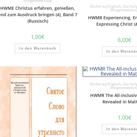
Morgenerweckung
Bücher auf Englisch
,
Das heili
HWME Christus erfahren, genießen,
Morgenerweckun
und zum Ausdruck bringen (4), Band 7
HWMR Experiencing, En
(Russisch)
Expressing Christ (4
1,00
€
6,00
€
In den Warenkorb
In den Warenk
Bücher auf Englisch
,
Das heili
Morgenerweckun
HWMR The All-inclusiv
Revealed in Ma
1,00
€
In den Warenk