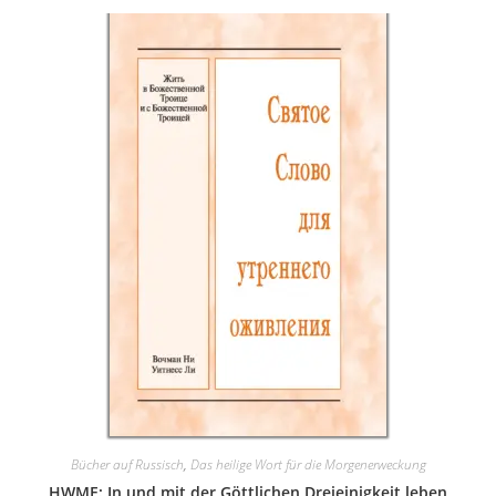
Bücher auf Russisch
,
Das heilige Wort für die Morgenerweckung
HWME: In und mit der Göttlichen Dreieinigkeit leben