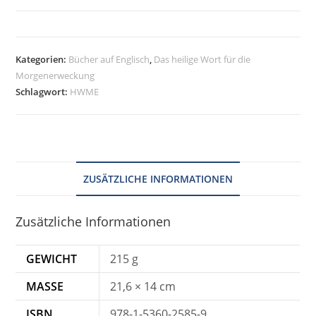
Kategorien:
Bücher auf Englisch
,
Das heilige Wort für die
Morgenerweckung
Schlagwort:
HWME
ZUSÄTZLICHE INFORMATIONEN
Zusätzliche Informationen
GEWICHT
215 g
MASSE
21,6 × 14 cm
ISBN
978-1-5360-2585-9