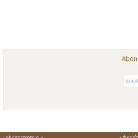
Abonn
Lebensstrom e.V.
Über d