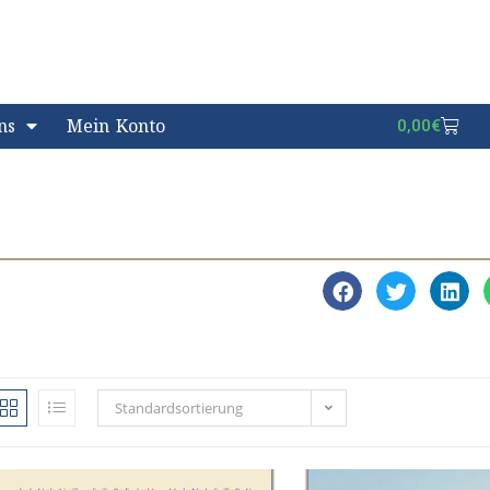
ns
Mein Konto
0,00
€
Standardsortierung