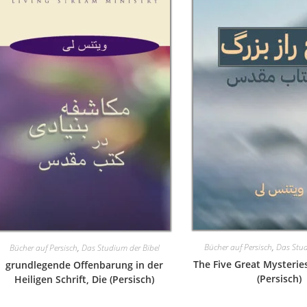
Bücher auf Persisch
,
Das Stud
Bücher auf Persisch
,
Das Studium der Bibel
The Five Great Mysteries
grundlegende Offenbarung in der
(Persisch)
Heiligen Schrift, Die (Persisch)