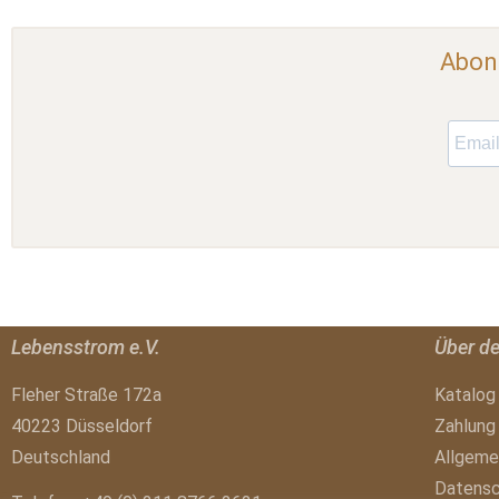
Abonn
Lebensstrom e.V.
Über d
Fleher Straße 172a
Katalog
40223 Düsseldorf
Zahlung
Deutschland
Allgeme
Datensc