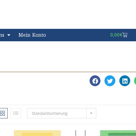
ns
Mein Konto
0,00
€
Standardsortierung