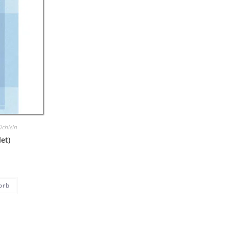
üchlein
et)
orb