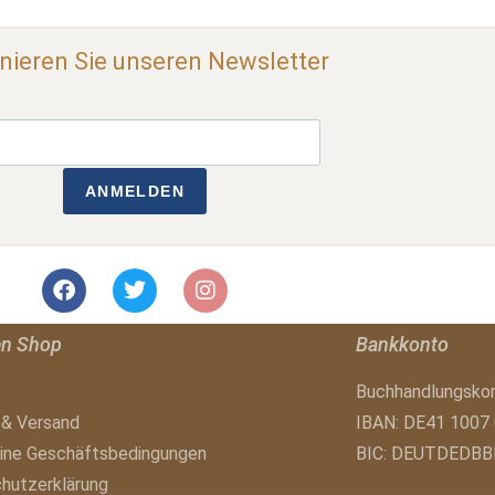
ieren Sie unseren Newsletter
ANMELDEN
en Shop
Bankkonto
Buchhandlungsko
 & Versand
IBAN: DE41 1007
ine Geschäftsbedingungen
BIC: DEUTDEDBB
hutzerklärung