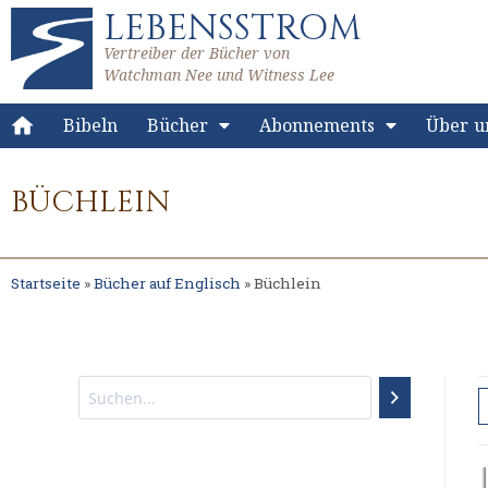
LEBENSSTROM
Vertreiber der Bücher von
Watchman Nee und Witness Lee
Bibeln
Bücher
Abonnements
Über u
BÜCHLEIN
Startseite
»
Bücher auf Englisch
»
Büchlein