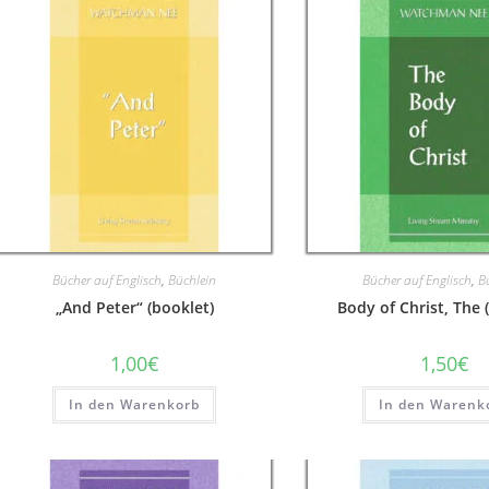
Bücher auf Englisch
,
Büchlein
Bücher auf Englisch
,
B
„And Peter“ (booklet)
Body of Christ, The 
1,00
€
1,50
€
In den Warenkorb
In den Warenk