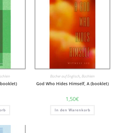
üchlein
Bücher auf Englisch
,
Büchlein
(booklet)
God Who Hides Himself, A (booklet)
1,50
€
orb
In den Warenkorb