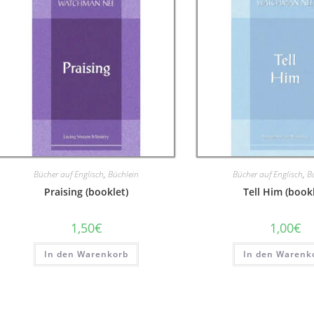
Bücher auf Englisch
,
Büchlein
Bücher auf Englisch
,
B
Praising (booklet)
Tell Him (bookl
1,50
€
1,00
€
In den Warenkorb
In den Warenk