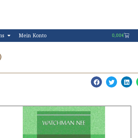
ns
Mein Konto
0,00
€
)