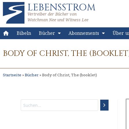
LEBENSSTROM
Vertreiber der Bücher von
Watchman Nee und Witness Lee
Bibeln
Bücher
Abonnements
Über u
BODY OF CHRIST, THE (BOOKLET
Startseite
»
Bücher
»
Body of Christ, The (booklet)