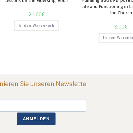
Fulfilling God’s Purpose
Lessons on the Eldership, vol. 1
Life and Functioning in Li
the Church
21,00
€
In den Warenkorb
8,00
€
In den Warenk
ieren Sie unseren Newsletter
ANMELDEN