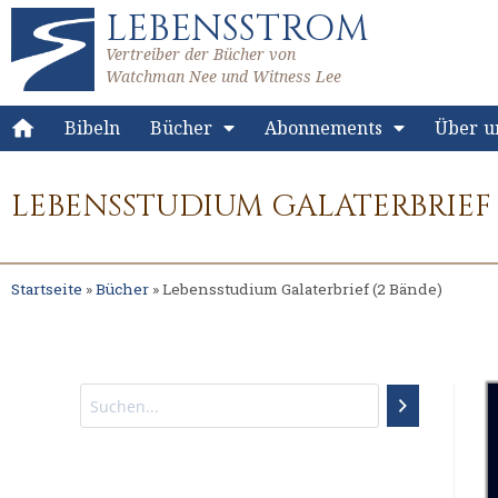
LEBENSSTROM
Vertreiber der Bücher von
Watchman Nee und Witness Lee
Bibeln
Bücher
Abonnements
Über u
LEBENSSTUDIUM GALATERBRIEF 
Startseite
»
Bücher
»
Lebensstudium Galaterbrief (2 Bände)