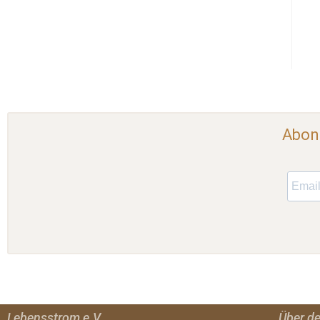
Abonn
Lebensstrom e.V.
Über d