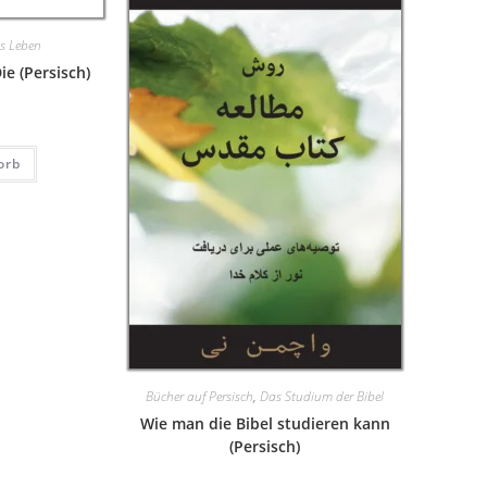
s Leben
ie (Persisch)
orb
Bücher auf Persisch
,
Das Studium der Bibel
Wie man die Bibel studieren kann
(Persisch)