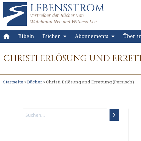
LEBENSSTROM
Vertreiber der Bücher von
Watchman Nee und Witness Lee
Bibeln
Bücher
Abonnements
Über u
CHRISTI ERLÖSUNG UND ERRETT
Startseite
»
Bücher
»
Christi Erlösung und Errettung (Persisch)