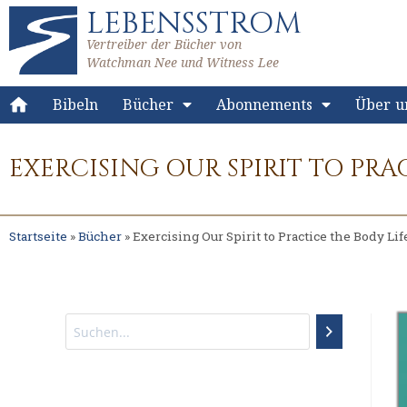
LEBENSSTROM
Vertreiber der Bücher von
Watchman Nee und Witness Lee
Bibeln
Bücher
Abonnements
Über u
EXERCISING OUR SPIRIT TO PRA
Startseite
»
Bücher
»
Exercising Our Spirit to Practice the Body Lif