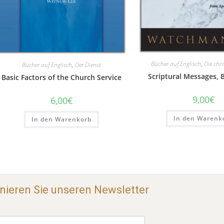
Bücher auf Englisch
,
Die chri
Bücher auf Englisch
,
Der Dienst
Scriptural Messages, 
Basic Factors of the Church Service
9,00
€
6,00
€
In den Warenk
In den Warenkorb
ieren Sie unseren Newsletter