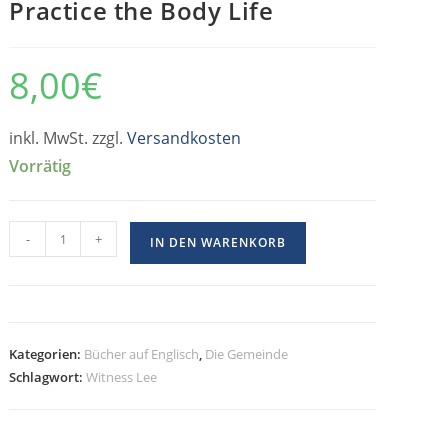
Practice the Body Life
8,00
€
inkl. MwSt. zzgl.
Versandkosten
Vorrätig
-
+
IN DEN WARENKORB
Kategorien:
Bücher auf Englisch
,
Die Gemeinde
Schlagwort:
Witness Lee