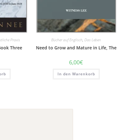
stliche Praxis
Bücher auf Englisch
,
Das Leben
Book Three
Need to Grow and Mature in Life, The
6,00
€
orb
In den Warenkorb