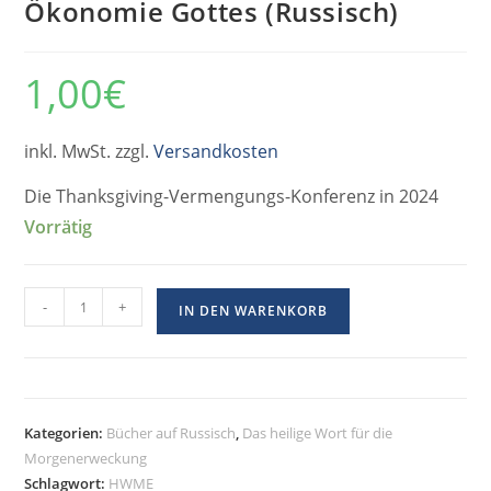
Ökonomie Gottes (Russisch)
1,00
€
inkl. MwSt. zzgl.
Versandkosten
Die Thanksgiving-Vermengungs-Konferenz in 2024
Vorrätig
-
+
IN DEN WARENKORB
Kategorien:
Bücher auf Russisch
,
Das heilige Wort für die
Morgenerweckung
Schlagwort:
HWME