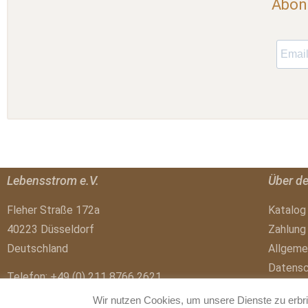
Abonn
Lebensstrom e.V.
Über d
Fleher Straße 172a
Katalog
40223 Düsseldorf
Zahlung
Deutschland
Allgeme
Datensc
Telefon: +49 (0) 211 8766 2621
Widerru
E-Mail:
buero@lebensstrom.de
Wir nutzen Cookies, um unsere Dienste zu erbr
Impres