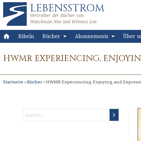
LEBENSSTROM
Vertreiber der Bücher von
Watchman Nee und Witness Lee
Bibeln
Bücher
Abonnements
Über u
HWMR EXPERIENCING, ENJOYING,
Startseite
»
Bücher
»
HWMR Experiencing, Enjoying, and Expressing