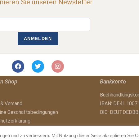
ieren Sie unseren Newsletter
ANMELDEN
en Shop
Bankkonto
Buchhandlungsko
 & Versand
IBAN: DE41 1007
ine Geschäftsbedingungen
BIC: DEUTDEDBB
hutzerklärung
fsbelehrung
ingen und zu verbessern. Mit Nutzung dieser Seite akzeptieren Sie 
sum