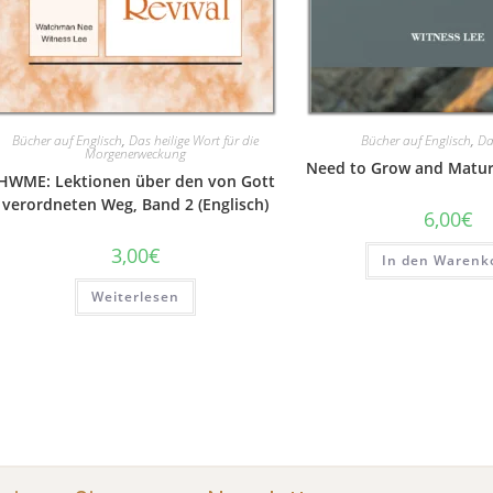
Bücher auf Englisch
,
Das heilige Wort für die
Bücher auf Englisch
,
Da
Morgenerweckung
Need to Grow and Mature
HWME: Lektionen über den von Gott
verordneten Weg, Band 2 (Englisch)
6,00
€
3,00
€
In den Warenk
Weiterlesen