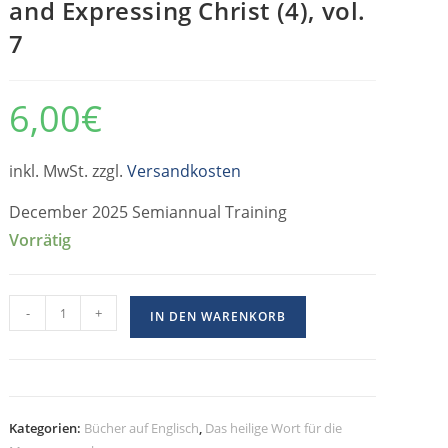
and Expressing Christ (4), vol.
7
6,00
€
inkl. MwSt. zzgl.
Versandkosten
December 2025 Semiannual Training
Vorrätig
-
+
IN DEN WARENKORB
Kategorien:
Bücher auf Englisch
,
Das heilige Wort für die