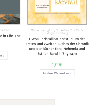
s Leben
Bücher auf Englisch
,
Das heilige Wort für die
Morgenerweckung
 in Life, The
HWME: Kristallisationsstudium des
ersten und zweiten Buches der Chronik
und der Bücher Esra, Nehemia und
Esther, Band 1 (Englisch)
orb
1,00
€
In den Warenkorb